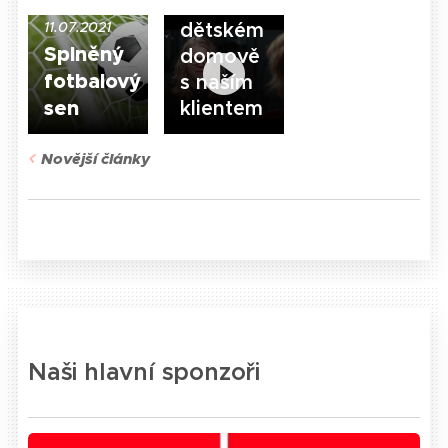
v
11.07.2021
dětském
Splněný
domově
fotbalový
s naším
sen
klientem
Novější články
Naši hlavní sponzoři