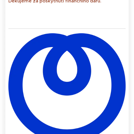
Děkujeme za poskytnutí finančního daru.