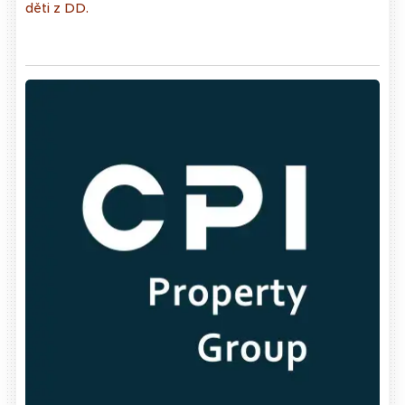
děti z DD.