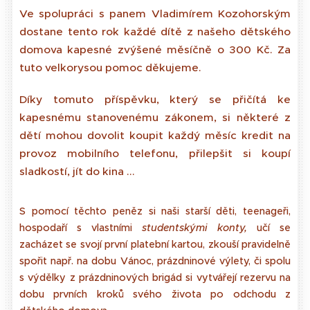
Ve spolupráci s panem Vladimírem Kozohorským
dostane tento rok každé dítě z našeho dětského
domova kapesné zvýšené měsíčně o 300 Kč. Za
tuto velkorysou pomoc děkujeme.
Díky tomuto příspěvku, který se přičítá ke
kapesnému stanovenému zákonem, si některé z
dětí mohou dovolit koupit každý měsíc kredit na
provoz mobilního telefonu, přilepšit si koupí
sladkostí, jít do kina ...
S pomocí těchto peněz si naši starší děti, teenageři,
hospodaří s vlastními
studentskými konty,
učí se
zacházet se svojí první platební kartou, zkouší pravidelně
spořit např. na dobu Vánoc, prázdninové výlety, či spolu
s výdělky z prázdninových brigád si vytvářejí rezervu na
dobu prvních kroků svého života po odchodu z