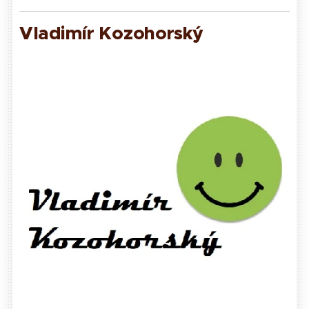
Vladimír Koz
ohorský