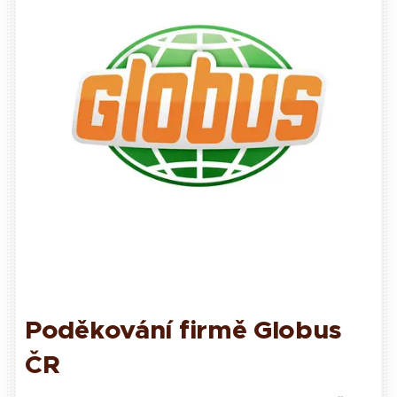
Poděkování firmě Globus
ČR