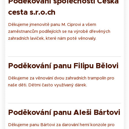
Pod
ěkování společnosti Česká
cesta s.r.o.ch
Děkujeme jmenovitě panu M. Ciprovi a všem
zaměstnancům podílejících se na výrobě dřevěných
zahradních laviček, které nám poté věnovaly.
Poděk
o
vání panu Filipu Bělovi
Děkujeme za věnování dvou zahradních trampolín pro
naše děti. Dětmi často využívaný dárek.
Poděk
ování panu Aleši Bártovi
Děkujeme panu Bártovi za darování herní konzole pro