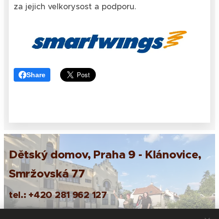
za jejich velkorysost a podporu.
Share
Dětský domov, Praha 9 - Klánovice,
Smržovská 77
tel.:
+420 281 962 127
e-mail:
reditelka@ddklanovice.cz