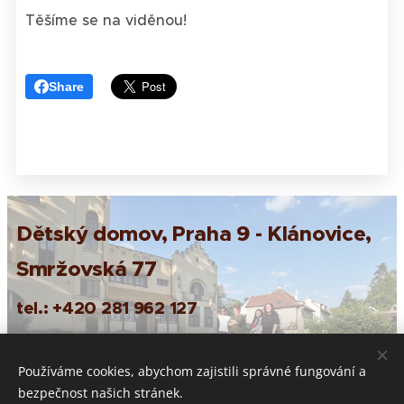
Těšíme se na viděnou!
Share
Dětský domov, Praha 9 - Klánovice,
Smržovská 77
tel.:
+420 281 962 127
e-mail:
reditelka@ddklanovice.cz
Používáme cookies, abychom zajistili správné fungování a
ID datové
schránky:
zt62qh7
bezpečnost našich stránek.