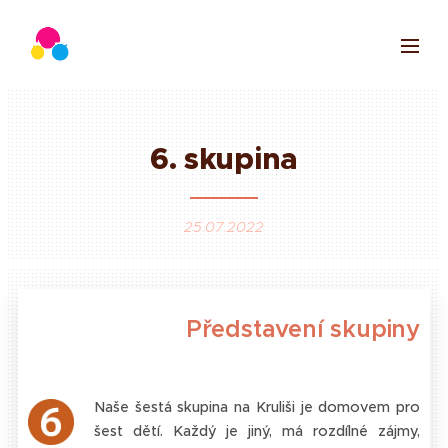
6.
skupina
25.07.2022
Představení skupiny
N
aše šestá skupina na Kruliši je domovem pro
šest dětí. Každý je jiný, má rozdílné zájmy,