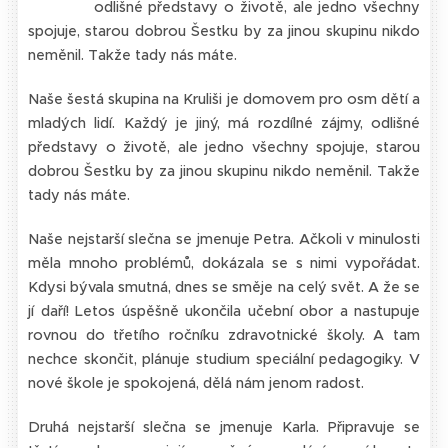
odlišné představy o životě, ale jedno všechny
spojuje, starou dobrou Šestku by za jinou skupinu nikdo
neměnil. Takže tady nás máte.
Naše šestá skupina na Kruliši je domovem pro osm dětí a
mladých lidí. Každý je jiný, má rozdílné zájmy, odlišné
představy o životě, ale jedno všechny spojuje, starou
dobrou Šestku by za jinou skupinu nikdo neměnil. Takže
tady nás máte.
Naše nejstarší slečna se jmenuje Petra. Ačkoli v minulosti
měla mnoho problémů, dokázala se s nimi vypořádat.
Kdysi bývala smutná, dnes se směje na celý svět. A že se
jí daří! Letos úspěšně ukončila učební obor a nastupuje
rovnou do třetího ročníku zdravotnické školy. A tam
nechce skončit, plánuje studium speciální pedagogiky. V
nové škole je spokojená, dělá nám jenom radost.
Druhá nejstarší slečna se jmenuje Karla. Připravuje se