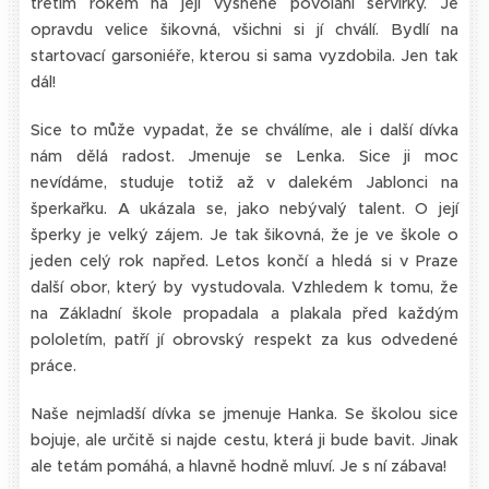
třetím rokem na její vysněné povolání servírky. Je
opravdu velice šikovná, všichni si jí chválí. Bydlí na
startovací garsoniéře, kterou si sama vyzdobila. Jen tak
dál!
Sice to může vypadat, že se chválíme, ale i další dívka
nám dělá radost. Jmenuje se Lenka. Sice ji moc
nevídáme, studuje totiž až v dalekém Jablonci na
šperkařku. A ukázala se, jako nebývalý talent. O její
šperky je velký zájem. Je tak šikovná, že je ve škole o
jeden celý rok napřed. Letos končí a hledá si v Praze
další obor, který by vystudovala. Vzhledem k tomu, že
na Základní škole propadala a plakala před každým
pololetím, patří jí obrovský respekt za kus odvedené
práce.
Naše nejmladší dívka se jmenuje Hanka. Se školou sice
bojuje, ale určitě si najde cestu, která ji bude bavit. Jinak
ale tetám pomáhá, a hlavně hodně mluví. Je s ní zábava!