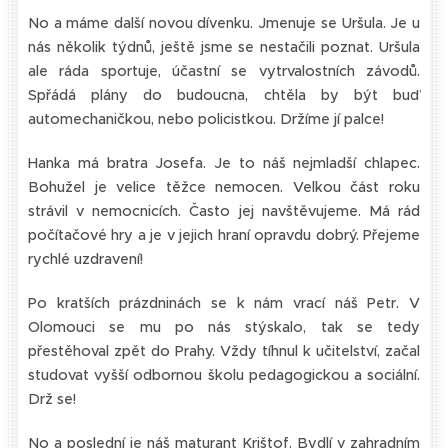
No a máme další novou dívenku. Jmenuje se Uršula. Je u
nás několik týdnů, ještě jsme se nestačili poznat. Uršula
ale ráda sportuje, účastní se vytrvalostních závodů.
Spřádá plány do budoucna, chtěla by být buď
automechaničkou, nebo policistkou. Držíme jí palce!
Hanka má bratra Josefa. Je to náš nejmladší chlapec.
Bohužel je velice těžce nemocen. Velkou část roku
strávil v nemocnicích. Často jej navštěvujeme. Má rád
počítačové hry a je v jejich hraní opravdu dobrý. Přejeme
rychlé uzdravení!
Po kratších prázdninách se k nám vrací náš Petr. V
Olomouci se mu po nás stýskalo, tak se tedy
přestěhoval zpět do Prahy. Vždy tíhnul k učitelství, začal
studovat vyšší odbornou školu pedagogickou a sociální.
Drž se!
No a poslední je náš maturant Krištof. Bydlí v zahradním